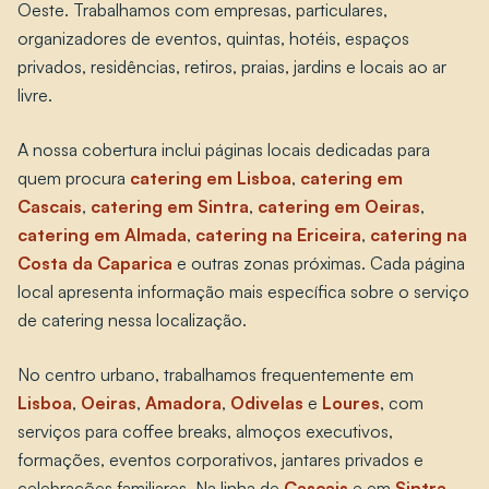
Oeste. Trabalhamos com empresas, particulares,
organizadores de eventos, quintas, hotéis, espaços
privados, residências, retiros, praias, jardins e locais ao ar
livre.
A nossa cobertura inclui páginas locais dedicadas para
quem procura
catering em Lisboa
,
catering em
Cascais
,
catering em Sintra
,
catering em Oeiras
,
catering em Almada
,
catering na Ericeira
,
catering na
Costa da Caparica
e outras zonas próximas. Cada página
local apresenta informação mais específica sobre o serviço
de catering nessa localização.
No centro urbano, trabalhamos frequentemente em
Lisboa
,
Oeiras
,
Amadora
,
Odivelas
e
Loures
, com
serviços para coffee breaks, almoços executivos,
formações, eventos corporativos, jantares privados e
celebrações familiares. Na linha de
Cascais
e em
Sintra
,