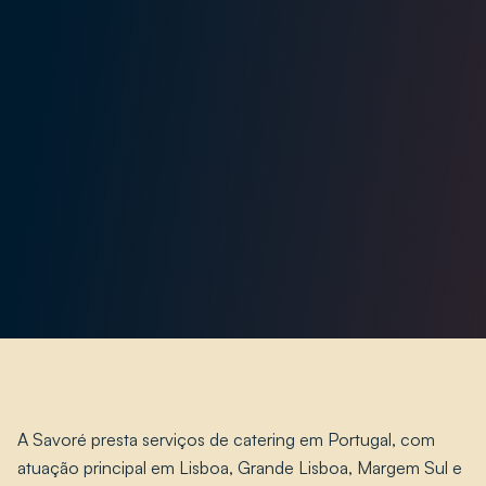
A Savoré presta serviços de catering em Portugal, com
atuação principal em Lisboa, Grande Lisboa, Margem Sul e