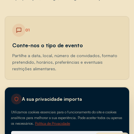
01
Conte-nos o tipo de evento
Partilhe a data, local, número de convidados, formato
pretendido, horários, preferências e eventuais
restrições alimentares.
A sua privacidade importa
02
Utilizamos cookies essenciais para o funcionamento do site e cookies
Criamos uma proposta personalizada
analíticos para melhorar a sua experiência. Pode aceitar todos ou apenas
os necessários.
Política de Privacidade
Desenvolvemos uma sugestão de menu adaptada ao
tipo de evento, estação do ano, orçamento, espaço e