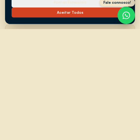
Apenas Essenciais
Fale connosco!
estilo pretendido.
Aceitar Todos
03
Ajustamos os detalhes
Afinamos quantidades, serviço, entrega, montagem,
equipa, louça, horários e necessidades logísticas.
04
Servimos no dia do evento
Preparamos, entregamos, montamos e servimos de
acordo com o formato escolhido, para que o evento