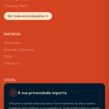
Catering
Mafra
Ver todas as localizações →
EMPRESA
Sobre Nós
Área de Cobertura
FAQs
Contacto
LEGAL
Termos e Condições
A sua privacidade importa
Política de Privacidade
Livro de Reclamações
Utilizamos cookies essenciais para o funcionamento do site e cookies
analíticos para melhorar a sua experiência. Pode aceitar todos ou apenas