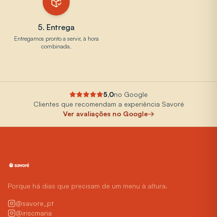
5. Entrega
Entregamos pronto a servir, à hora
combinada.
5,0
no Google
Clientes que recomendam a experiência Savoré
Ver avaliações no Google
→
Porque há dias que precisam de um menu à altura.
@savore_pt
@iriscmaria