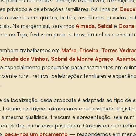
os para coffee breaks, almoços executivos, formações
res privados e celebrações familiares. Na linha de
Casca
a eventos em quintas, hotéis, residências privadas, re
ciais. Na margem sul, servimos
Almada
,
Seixal
e
Costa 
nto ao Tejo, festas na praia, retiros, brunches e encontr
, também trabalhamos em
Mafra
,
Ericeira
,
Torres Vedra
,
Arruda dos Vinhos
,
Sobral de Monte Agraço
,
Azambu
são especialmente procuradas para casamentos em quint
iente rural, retiros, celebrações familiares e experiên
.
da localização, cada proposta é adaptada ao tipo de 
horário, restrições alimentares e necessidades logística
a mesma qualidade, frescura e apresentação, seja num 
 em Sintra, numa casa privada em Cascais ou num retiro 
o,
peça-nos um orçamento
— respondemos em menos