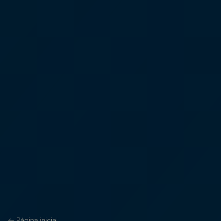
←
Página inicial