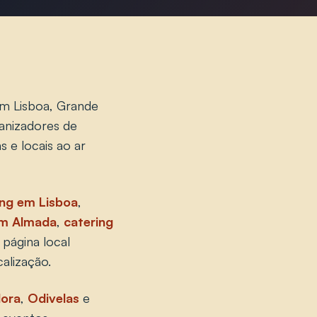
em Lisboa, Grande
anizadores de
s e locais ao ar
ing em Lisboa
,
em Almada
,
catering
página local
alização.
ora
,
Odivelas
e