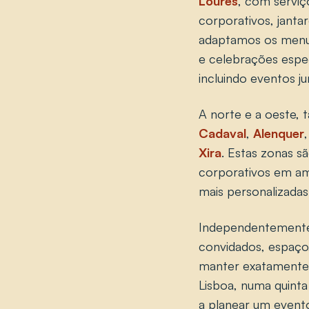
Loures
, com serviç
corporativos, janta
adaptamos os menus 
e celebrações espe
incluindo eventos ju
A norte e a oeste
Cadaval
,
Alenquer
Xira
. Estas zonas 
corporativos em amb
mais personalizadas
Independentemente 
convidados, espaço, 
manter exatamente 
Lisboa, numa quinta
a planear um event