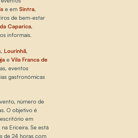
, eventos
is
e em
Sintra
,
tiros de bem-estar
da Caparica
,
os informais.
s
,
Lourinhã
,
ja
e
Vila Franca de
as, eventos
cias gastronómicas
evento, número de
s. O objetivo é
escritório em
na Ericeira. Se está
 de 24 horas com